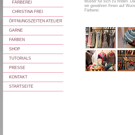
Muster für sich zu finden. Da
FÄRBEREI
wir gewähren Ihnen auf Wuns
Färberei.
CHRISTINA FREI
ÖFFNUNGSZEITEN ATELIER
GARNE
FARBEN
SHOP
TUTORIALS
PRESSE
KONTAKT
STARTSEITE