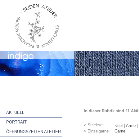
In dieser Rubrik sind 21 Akt
AKTUELL
PORTRAIT
> Strickset:
Kopf
|
Arme
|
> Einzelgarne:
Garne
ÖFFNUNGSZEITEN ATELIER