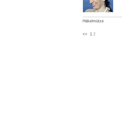
Häkelmütze
<<
1
2