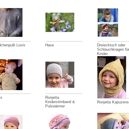
chenpulli Lovis
Hase
Dreiecktuch oder
Schlauchkragen fü
Kinder
is
Ronjetta
Kinderstirnband &
Ronjetta Kapuzens
Pulswärmer