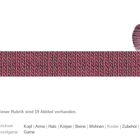
dieser Rubrik sind 19 Aktikel vorhanden.
rickset:
Kopf
|
Arme
|
Hals
|
Körper
|
Beine
|
Wohnen
|
Kinder
|
Zubehör
inzelgarne:
Garne