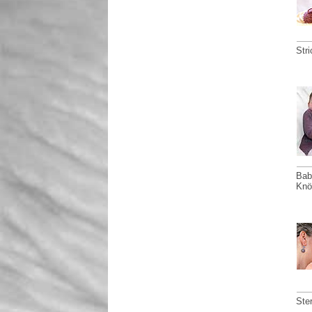
Str
Bab
Knöp
Ste