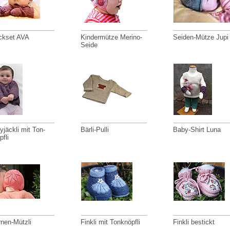
ickset AVA
Kindermütze Merino-
Seiden-Mütze Jupi
Seide
yjäckli mit Ton-
Bärli-Pulli
Baby-Shirt Luna
fli
rnen-Mützli
Finkli mit Tonknöpfli
Finkli bestickt