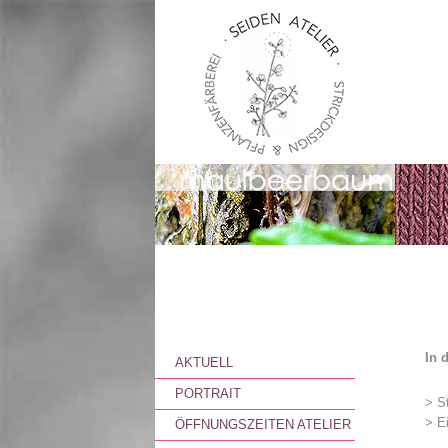
In 
AKTUELL
PORTRAIT
> St
> E
ÖFFNUNGSZEITEN ATELIER