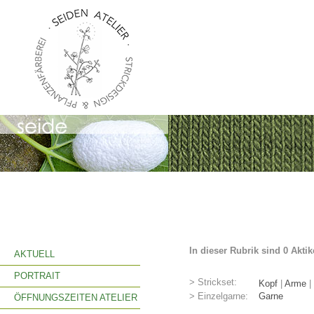
In dieser Rubrik sind 0 Akti
AKTUELL
PORTRAIT
> Strickset:
Kopf
|
Arme
|
> Einzelgarne:
Garne
ÖFFNUNGSZEITEN ATELIER