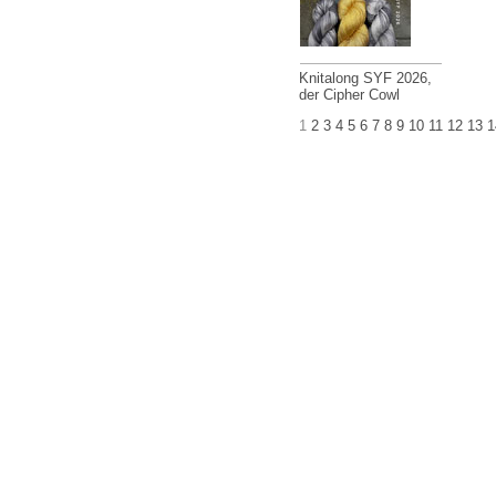
Knitalong SYF 2026,
der Cipher Cowl
1
2
3
4
5
6
7
8
9
10
11
12
13
1