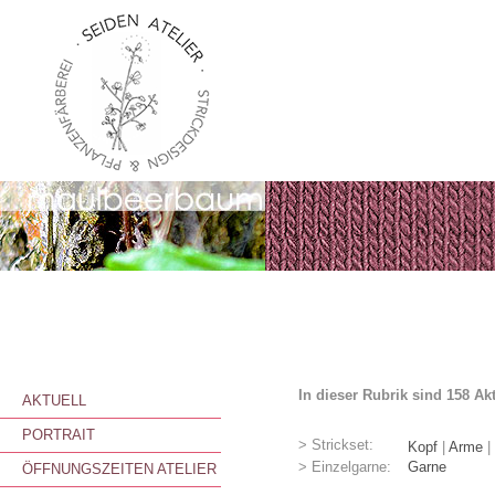
In dieser Rubrik sind 158 Ak
AKTUELL
PORTRAIT
> Strickset:
Kopf
|
Arme
|
> Einzelgarne:
Garne
ÖFFNUNGSZEITEN ATELIER