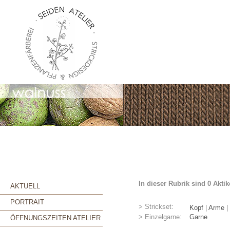
In dieser Rubrik sind 0 Akti
AKTUELL
PORTRAIT
> Strickset:
Kopf
|
Arme
|
> Einzelgarne:
Garne
ÖFFNUNGSZEITEN ATELIER