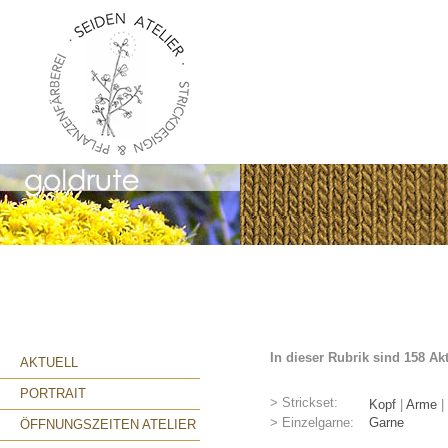
In dieser Rubrik sind 158 Ak
AKTUELL
PORTRAIT
> Strickset:
Kopf
|
Arme
|
> Einzelgarne:
Garne
ÖFFNUNGSZEITEN ATELIER