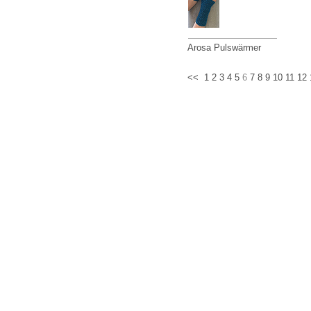
Arosa Pulswärmer
<<
1
2
3
4
5
6
7
8
9
10
11
12