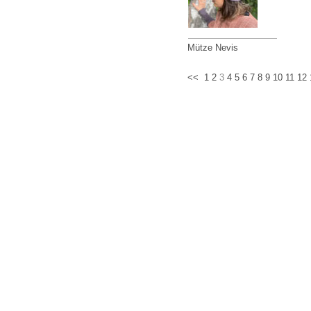
Mütze Nevis
<<
1
2
3
4
5
6
7
8
9
10
11
12