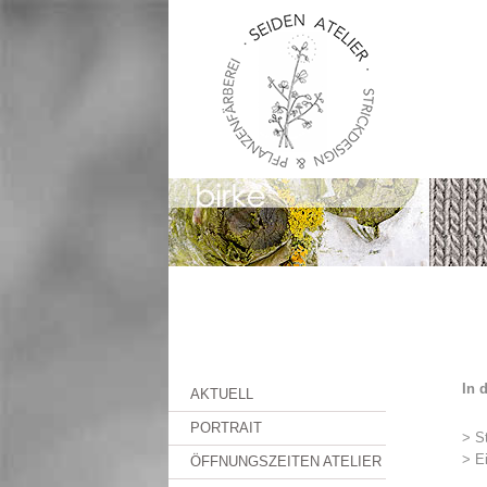
In 
AKTUELL
PORTRAIT
> St
> E
ÖFFNUNGSZEITEN ATELIER