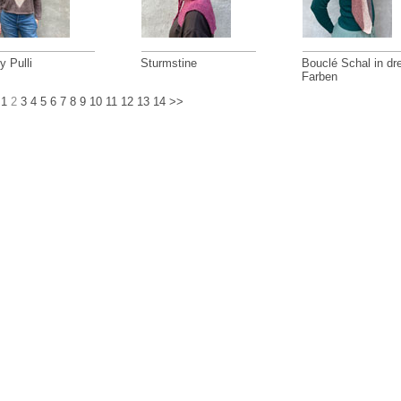
y Pulli
Sturmstine
Bouclé Schal in dre
Farben
1
2
3
4
5
6
7
8
9
10
11
12
13
14
>>