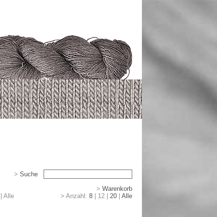
>
Suche
>
>
Warenkorb
|
|
Alle
> Anzahl:
8
|
12
|
20
|
Alle