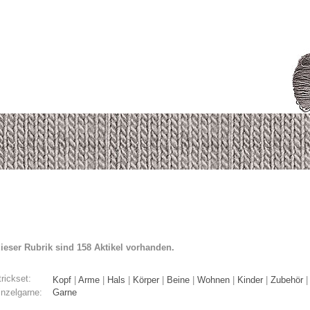
dieser Rubrik sind 158 Aktikel vorhanden.
rickset:
Kopf
|
Arme
|
Hals
|
Körper
|
Beine
|
Wohnen
|
Kinder
|
Zubehör
inzelgarne:
Garne