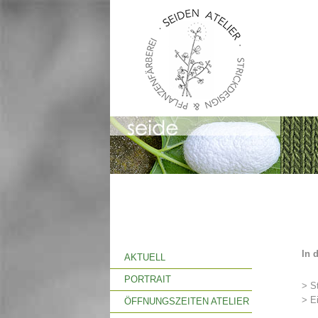
In 
AKTUELL
PORTRAIT
> St
> E
ÖFFNUNGSZEITEN ATELIER