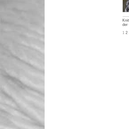
Kni
der
1
2