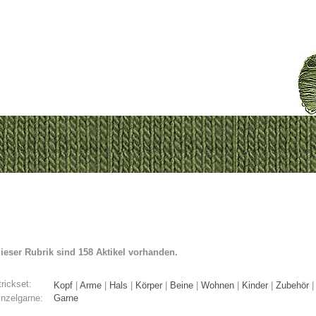
dieser Rubrik sind 158 Aktikel vorhanden.
rickset:
Kopf
|
Arme
|
Hals
|
Körper
|
Beine
|
Wohnen
|
Kinder
|
Zubehör
inzelgarne:
Garne