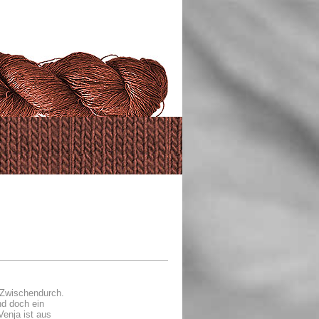
 Zwischendurch.
nd doch ein
Venja ist aus